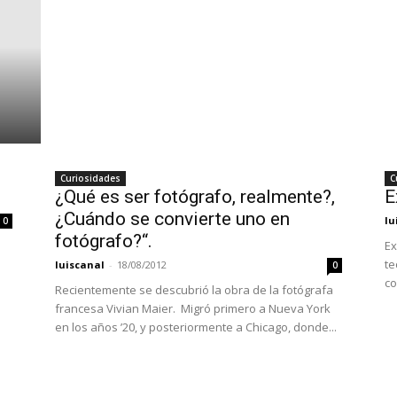
Curiosidades
C
¿Qué es ser fotógrafo, realmente?,
E
¿Cuándo se convierte uno en
lu
0
fotógrafo?“.
Ex
te
luiscanal
-
18/08/2012
0
co
Recientemente se descubrió la obra de la fotógrafa
francesa Vivian Maier. Migró primero a Nueva York
en los años ’20, y posteriormente a Chicago, donde...