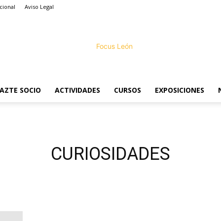
cional
Aviso Legal
AZTE SOCIO
ACTIVIDADES
CURSOS
EXPOSICIONES
Focus
CURIOSIDADES
CURIOSIDADES
Cuidado donde colocas
el trípode
CURIOSIDADES
Fotografía de la vida
luiscanal
-
01/06/2012