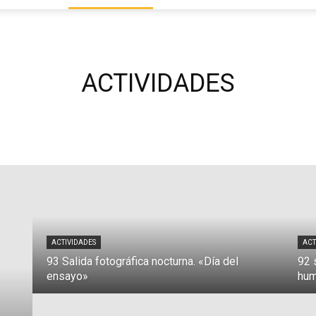
Focus
ACTIVIDADES
ACTIVIDADES
ACT
93 Salida fotográfica nocturna. «Día del
92 
ensayo»
hu