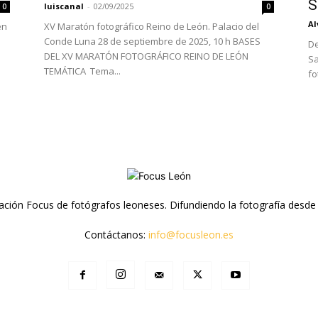
S
luiscanal
-
02/09/2025
0
0
Al
en
XV Maratón fotográfico Reino de León. Palacio del
Conde Luna 28 de septiembre de 2025, 10 h BASES
De
DEL XV MARATÓN FOTOGRÁFICO REINO DE LEÓN
Sa
TEMÁTICA Tema...
fo
ación Focus de fotógrafos leoneses. Difundiendo la fotografía desde
Contáctanos:
info@focusleon.es