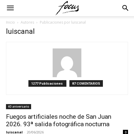
Inicio
Autores
Publicaciones por luiscanal
luiscanal
1277 Publicaciones
87 COMENTARIOS
40 aniversario
Fuegos artificiales noche de San Juan
2026. 93ª salida fotográfica nocturna
luiscanal
-
20/06/2026
0