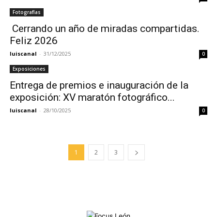
Fotografías
Cerrando un año de miradas compartidas.
Feliz 2026
luiscanal
-
31/12/2025
0
Exposiciones
Entrega de premios e inauguración de la
exposición: XV maratón fotográfico...
luiscanal
-
28/10/2025
0
1
2
3