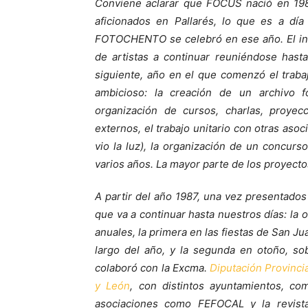
Conviene aclarar que FOCUS nació en 1986
aficionados en Pallarés, lo que es a dí
FOTOCHENTO se celebró en ese año. El ine
de artistas a continuar reuniéndose hast
siguiente, año en el que comenzó el trabajo
ambicioso: la creación de un archivo f
organización de cursos, charlas, proyecc
externos, el trabajo unitario con otras aso
vio la luz), la organización de un concurso
varios años. La mayor parte de los proyect
A partir del año 1987, una vez presentados
que va a continuar hasta nuestros días: la 
anuales, la primera en las fiestas de San J
largo del año, y la segunda en otoño, so
colaboró con la Excma.
Diputación Provinci
y León
, con distintos ayuntamientos, c
asociaciones como FEFOCAL y la revist