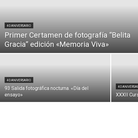
40 ANIVERSARIO
Primer Certamen de fotografía “Belita
Gracia” edición «Memoria Viva»
40 ANIVERSARIO
40 ANIVERSA
93 Salida fotográfica nocturna. «Día del
ensayo»
XXXII Curs