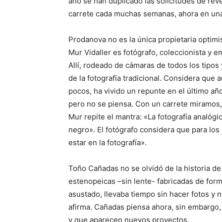
año se han duplicado las solicitudes de rev
carrete cada muchas semanas, ahora en una
Prodanova no es la única propietaria optimis
Mur Vidaller es fotógrafo, coleccionista y 
Allí, rodeado de cámaras de todos los tipos 
de la fotografía tradicional. Considera que
pocos, ha vivido un repunte en el último año
pero no se piensa. Con un carrete miramos, 
Mur repite el mantra: «La fotografía analógi
negro». El fotógrafo considera que para los
estar en la fotografía».
Toño Cañadas no se olvidó de la historia d
estenopeicas –sin lente- fabricadas de form
asustado, llevaba tiempo sin hacer fotos y n
afirma. Cañadas piensa ahora, sin embargo, 
y que aparecen nuevos proyectos.