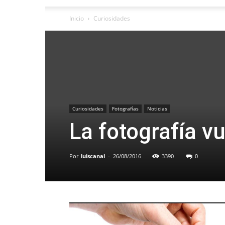
Inicio
Curiosidades
Curiosidades
Fotografías
Noticias
La fotografía vu
Por
luiscanal
-
26/08/2016
3390
0