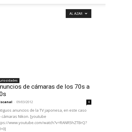
AL AZAR
uriosidades
nuncios de cámaras de los 70s a
0s
iscanal
-
09/03/2012
0
tiguos anuncios de la TV japonesa, en este caso
 cámaras Nikon. [youtube
ttps://www.youtube.com/watch?v=RANR5hZTBrQ?
l=0]