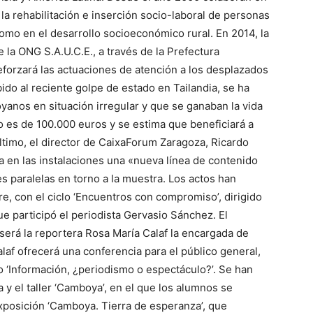
la rehabilitación e inserción socio-laboral de personas
como en el desarrollo socioeconómico rural. En 2014, la
e la ONG S.A.U.C.E., a través de la Prefectura
eforzará las actuaciones de atención a los desplazados
do al reciente golpe de estado en Tailandia, se ha
anos en situación irregular y que se ganaban la vida
cto es de 100.000 euros y se estima que beneficiará a
ltimo, el director de CaixaForum Zaragoza, Ricardo
ia en las instalaciones una «nueva línea de contenido
s paralelas en torno a la muestra. Los actos han
e, con el ciclo ‘Encuentros con compromiso’, dirigido
ue participó el periodista Gervasio Sánchez. El
 será la reportera Rosa María Calaf la encargada de
alaf ofrecerá una conferencia para el público general,
lo ‘Información, ¿periodismo o espectáculo?’. Se han
y el taller ‘Camboya’, en el que los alumnos se
xposición ‘Camboya. Tierra de esperanza’, que