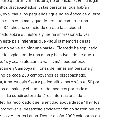
pero quieren ver el futuro, no el pasado». En su lugar
ultos discapacitados. Estas personas, que habían
», explican a los pequeños «que no es época de guerra
on ellos está mal y que tienen que construir una
io Sánchez ha coincidido en que la sociedad
nado sobre su historia y me ha impresionado ver
 este país, mientras que «aquí la memoria de las
smo no se ve en ninguna parte». Figaredo ha explicado
or la explosión de una mina y ha advertido de que «el
pués y acaba afectando «a los más pequeños».
edan en Camboya millones de minas antipersona y
 uno de cada 230 camboyanos es discapacitado.
, tuberculosis ósea y poliomelitis, pero sólo el 50 por
cios de salud y el número de médicos por cada mil
les La subdirectora del área Internacional de la
olet, ha recordado que la entidad apoya desde 1997 los
 y promover el desarrollo socioeconómico sostenible de
Asia y América Latina. Desde el año 2000 colaboran en