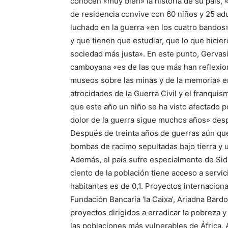
conocen «muy bien» la historia de su país, «
de residencia convive con 60 niños y 25 ad
luchado en la guerra «en los cuatro bandos
y que tienen que estudiar, que lo que hicier
sociedad más justa». En este punto, Gervas
camboyana «es de las que más han reflexio
museos sobre las minas y de la memoria» en
atrocidades de la Guerra Civil y el franqui
que este año un niño se ha visto afectado p
dolor de la guerra sigue muchos años» des
Después de treinta años de guerras aún qu
bombas de racimo sepultadas bajo tierra y
Además, el país sufre especialmente de Sida
ciento de la población tiene acceso a servi
habitantes es de 0,1. Proyectos internaciona
Fundación Bancaria ‘la Caixa’, Ariadna Bard
proyectos dirigidos a erradicar la pobreza
las poblaciones más vulnerables de África, 