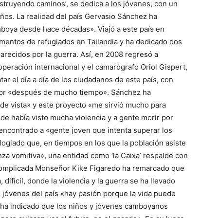
nstruyendo caminos’, se dedica a los jóvenes, con un
ños. La realidad del país Gervasio Sánchez ha
boya desde hace décadas». Viajó a este país en
entos de refugiados en Tailandia y ha dedicado dos
parecidos por la guerra. Así, en 2008 regresó a
eración internacional y el camarógrafo Oriol Gispert,
tar el día a día de los ciudadanos de este país, con
lor «después de mucho tiempo». Sánchez ha
de vista» y este proyecto «me sirvió mucho para
de había visto mucha violencia y a gente morir por
 encontrado a «gente joven que intenta superar los
elogiado que, en tiempos en los que la población asiste
za vomitiva», una entidad como ‘la Caixa’ respalde con
ia complicada Monseñor Kike Figaredo ha remarcado que
difícil, donde la violencia y la guerra se ha llevado
s jóvenes del país «hay pasión porque la vida puede
, ha indicado que los niños y jóvenes camboyanos