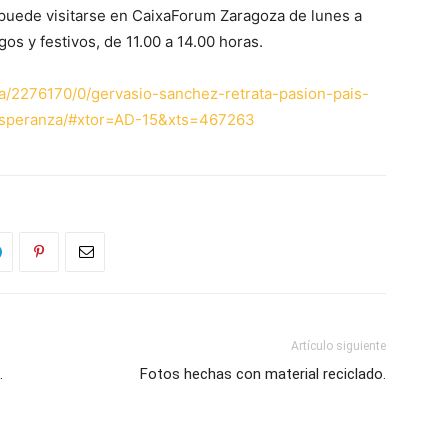
 puede visitarse en CaixaForum Zaragoza de lunes a
os y festivos, de 11.00 a 14.00 horas.
ia/2276170/0/gervasio-sanchez-retrata-pasion-pais-
-esperanza/#xtor=AD-15&xts=467263
Artículo siguiente
.
Fotos hechas con material reciclado.