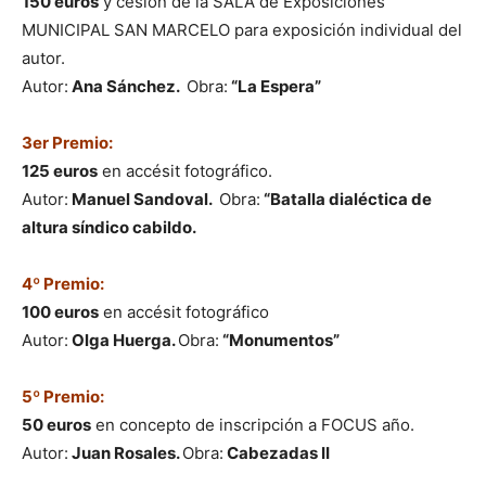
150 euros
y cesión de la SALA de Exposiciones
MUNICIPAL SAN MARCELO para exposición individual del
autor.
Autor:
Ana Sánchez.
Obra:
“La Espera”
3er Premio:
125 euros
en accésit fotográfico.
Autor:
Manuel Sandoval.
Obra:
“Batalla dialéctica de
altura síndico cabildo.
4º Premio:
100 euros
en accésit fotográfico
Autor:
Olga Huerga.
Obra:
“Monumentos”
5º Premio:
50 euros
en concepto de inscripción a FOCUS año.
Autor:
Juan Rosales.
Obra:
Cabezadas II