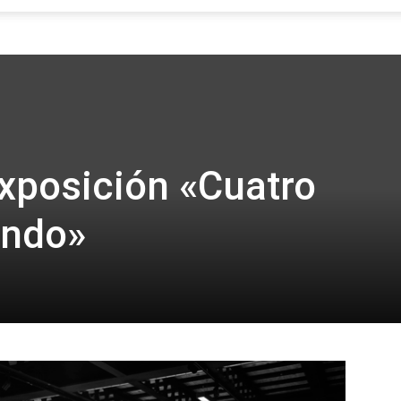
Focus
exposición «Cuatro
undo»