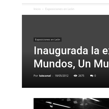
Inicio
Exposiciones en León
Exposiciones en León
Inaugurada la 
Mundos, Un M
Por
luiscanal
-
18/05/2012
2675
0