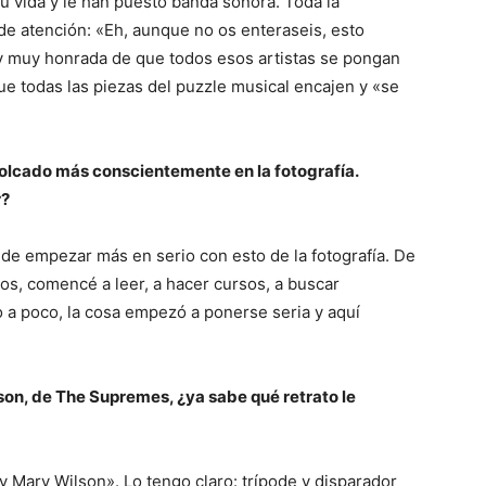
 vida y le han puesto banda sonora. Toda la
de atención: «Eh, aunque no os enteraseis, esto
y muy honrada de que todos esos artistas se pongan
ue todas las piezas del puzzle musical encajen y «se
olcado más conscientemente en la fotografía.
r?
 de empezar más en serio con esto de la fotografía. De
os, comencé a leer, a hacer cursos, a buscar
o a poco, la cosa empezó a ponerse seria y aquí
lson, de The Supremes, ¿ya sabe qué retrato le
 Mary Wilson». Lo tengo claro: trípode y disparador