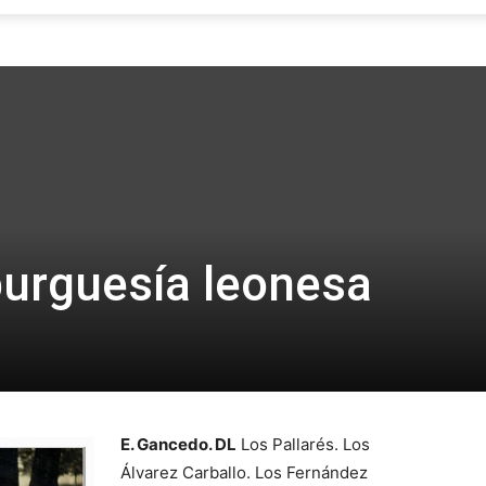
Focus
burguesía leonesa
E. Gancedo. DL
Los Pallarés. Los
Álvarez Carballo. Los Fernández