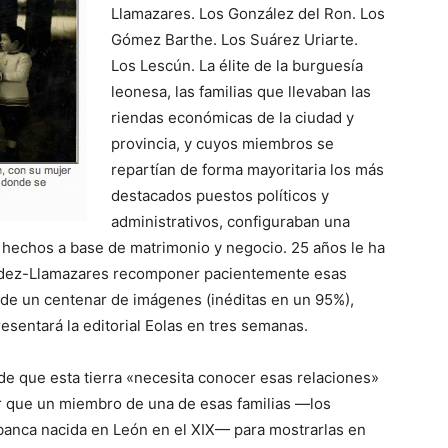
Llamazares. Los González del Ron. Los
Gómez Barthe. Los Suárez Uriarte.
Los Lescún. La élite de la burguesía
leonesa, las familias que llevaban las
riendas económicas de la ciudad y
provincia,
y cuyos miembros se
repartían de forma mayoritaria los más
destacados puestos políticos y
administrativos, configuraban una
s hechos a base de matrimonio y negocio. 25 años le ha
ández-Llamazares recomponer pacientemente esas
 de un centenar de imágenes (inéditas en un 95%),
resentará la editorial Eolas en tres semanas.
 de que esta tierra «necesita conocer esas relaciones»
or que un miembro de una de esas familias —los
anca nacida en León en el XIX— para mostrarlas en