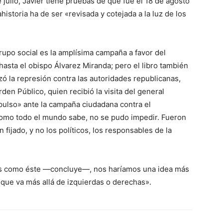
 julio, Javier tiene pruebas de que fue el 18 de agosto
istoria ha de ser «revisada y cotejada a la luz de los
rupo social es la amplísima campaña a favor del
hasta el obispo Álvarez Miranda; pero el libro también
ó la represión contra las autoridades republicanas,
en Público, quien recibió la visita del general
pulso» ante la campaña ciudadana contra el
 como todo el mundo sabe, no se pudo impedir. Fueron
 fijado, y no los políticos, los responsables de la
bros como éste —concluye—, nos haríamos una idea más
o que va más allá de izquierdas o derechas».