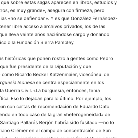
 que sobre estas sagas aparecen en libros, estudios y
otros, es muy grande», asegura con firmeza, pero
lias «no se defiendan». Y es que González Fernández-
tener libre acceso a archivos privados, los de las
el que lleva veinte años haciéndose cargo y donando
rico o la Fundación Sierra Pambley.
as históricas que ponen rostro a gentes como Pedro
 que fue presidente de la Diputación y que
 o como Ricardo Becker Katzenmaier, vicecónsul de
urguesía leonesa
se centra especialmente en los
a Guerra Civil. «La burguesía, entonces, tenía
tica. Eso lo dejaban para lo último. Por ejemplo, los
ban con cartas de recomendación de Eduardo Dato,
rtiendo en todo caso de la gran «heterogeneidad» de
Santiago Pallarés Berjón habría sido fusilado —no lo
oriano Crémer en el campo de concentración de San