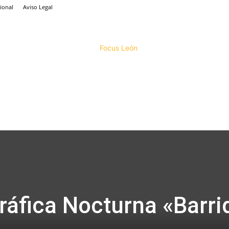
ional
Aviso Legal
Focus
ráfica Nocturna «Barri