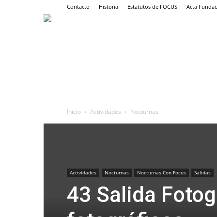
Contacto
Historia
Estatutos de FOCUS
Acta Fundac
Inicio
Actividades
Nocturnas
Actividades
Nocturnas
Nocturnas Con Focus
Salidas
43 Salida Fotog