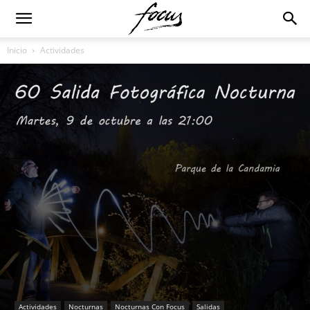
Inicio
Actividades
Actividades
Nocturnas
Nocturnas Con Focus
Salidas