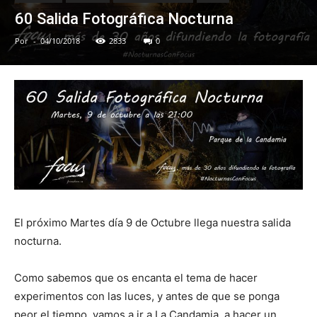
60 Salida Fotográfica Nocturna
Por
-
04/10/2018
2833
0
El próximo Martes día 9 de Octubre llega nuestra salida
nocturna.
Como sabemos que os encanta el tema de hacer
experimentos con las luces, y antes de que se ponga
peor el tiempo, vamos a ir a La Candamia, a hacer un