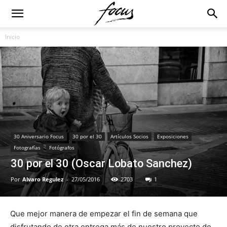
Inicio
30 Aniversario Focus
30 por el 30
Artículos Socios
Exposiciones
Fotografías
Fotógrafos
30 por el 30 (Oscar Lobato Sanchez)
Por
Alvaro Regulez
-
27/05/2016
2703
1
Que mejor manera de empezar el fin de semana que
disfrutando de otra entrega más de nuestro proyecto de