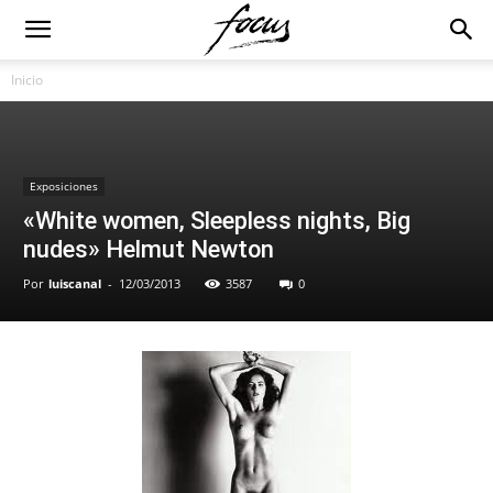
Inicio
Exposiciones
«White women, Sleepless nights, Big
nudes» Helmut Newton
Por
luiscanal
-
12/03/2013
3587
0