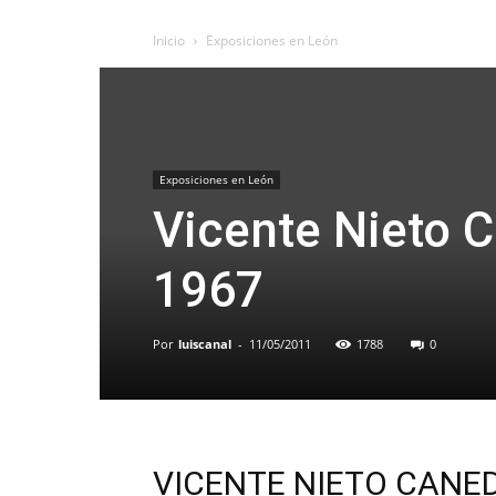
Inicio
Exposiciones en León
Exposiciones en León
Vicente Nieto C
1967
Por
luiscanal
-
11/05/2011
1788
0
VICENTE NIETO CANE