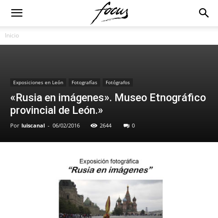
Inicio
Exposiciones en León
Fotografías
Fotógrafos
«Rusia en imágenes». Museo Etnográfico
provincial de León.»
Por
luiscanal
-
06/02/2016
2644
0