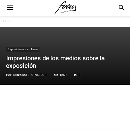
Inicio
Exposiciones en León
Impresiones de los medios sobre la
exposición
Por
luiscanal
-
01/02/2011
1869
0