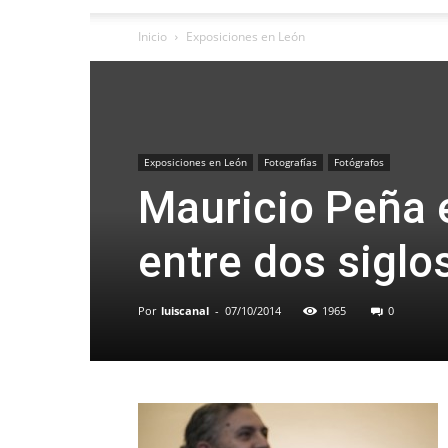
Inicio
Exposiciones en León
Exposiciones en León
Fotografías
Fotógrafos
Mauricio Peña 
entre dos siglo
Por
luiscanal
-
07/10/2014
1965
0