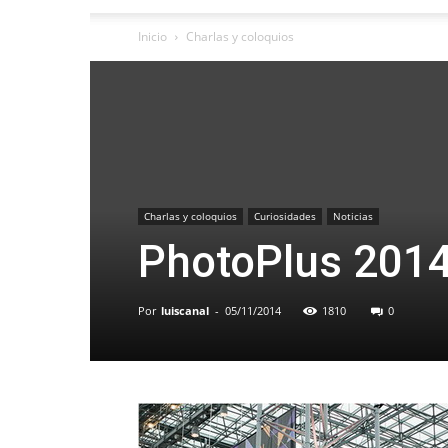
Inicio
Charlas y coloquios
Charlas y coloquios
Curiosidades
Noticias
PhotoPlus 2014
Por
luiscanal
-
05/11/2014
1810
0