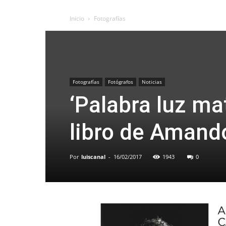
Inicio
Fotografías
Fotografías
Fotógrafos
Noticias
‘Palabra luz ma
libro de Amand
Por
luiscanal
-
16/02/2017
1943
0