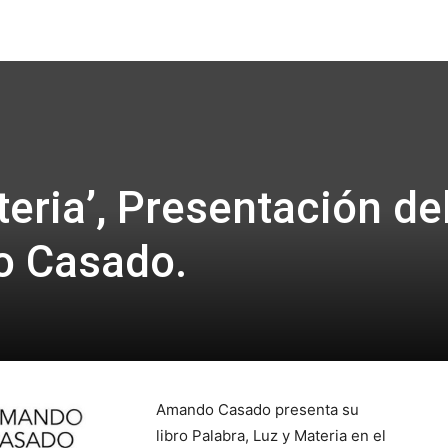
Focus
teria’, Presentación de
o Casado.
Amando Casado presenta su
libro Palabra, Luz y Materia en el