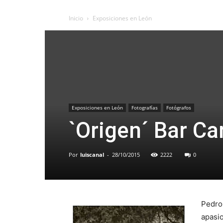
Inicio
Exposiciones en León
Exposiciones en León
Fotografías
Fotógrafos
`Origen´ Bar Ca
Por
luiscanal
-
28/10/2015
2222
0
Pedro 
apasio