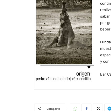
contin
realiz
sabana
por g
beber 
Funda
muest
espaci
y con 
Bar Ca
Comparte