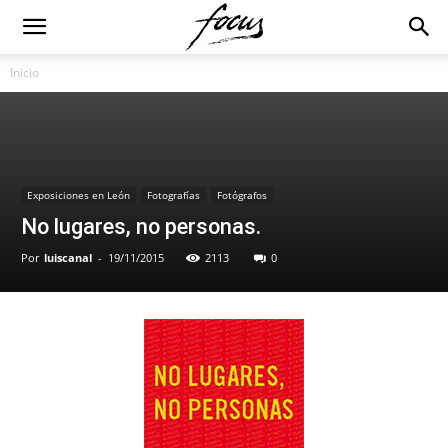
Inicio
Exposiciones en León
Fotografías
Fotógrafos
No lugares, no personas.
Por
luiscanal
-
19/11/2015
2113
0