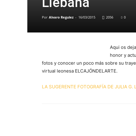
Liébana
Por
Alvaro Regulez
-
16/03/2015
2056
0
Aqui os dej
honor y actu
fotos y conocer un poco más sobre su trayect
virtual leonesa ELCAJÓNDELARTE.
LA SUGERENTE FOTOGRAFÍA DE JULIA G. 
Comparte