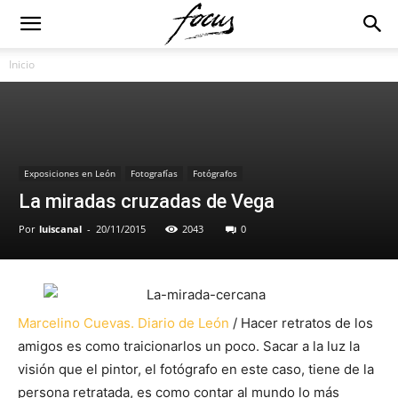
Inicio
Exposiciones en León
Fotografías
Fotógrafos
La miradas cruzadas de Vega
Por
luiscanal
-
20/11/2015
2043
0
Marcelino Cuevas. Diario de León
/ Hacer retratos de los
amigos es como traicionarlos un poco. Sacar a la luz la
visión que el pintor, el fotógrafo en este caso, tiene de la
persona retratada, es como contar al mundo lo más