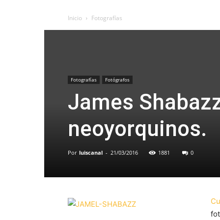
Inicio
Fotografías
Fotografías
Fotógrafos
James Shabazz,
neoyorquinos.
Por
luiscanal
-
21/03/2016
1881
0
Cu
fo