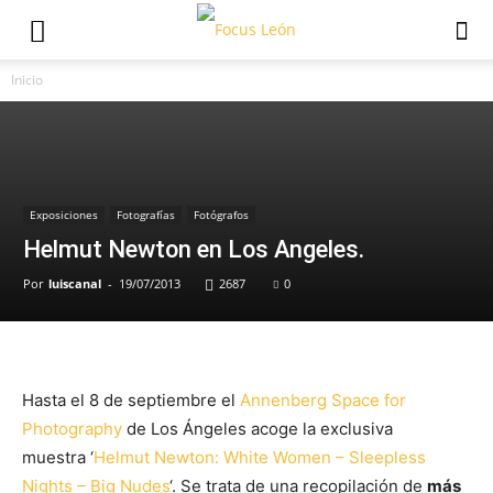
Inicio
Exposiciones
Fotografías
Fotógrafos
Helmut Newton en Los Angeles.
Por
luiscanal
-
19/07/2013
2687
0
Hasta el 8 de septiembre el
Annenberg Space for
Photography
de Los Ángeles acoge la exclusiva
muestra ‘
Helmut Newton: White Women – Sleepless
Nights – Big Nudes
‘. Se trata de una recopilación de
más