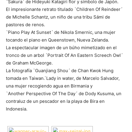
`
Sakura´ de Hideyuki Katagiri flor y símbolo de Japón.
El impresionante retrato titulado `Children Of Reindeer´
de Michelle Schantz, un niño de una tribu Sámi de
pastores de renos.
`Piano Play At Sunset´ de Nikola Smernic, una mujer
tocando el piano en Queenstown, Nueva Zelanda.
La espectacular imagen de un búho mimetizado en el
tronco de un arbol `Portrait Of An Eastern Screech Owl´
de Graham McGeorge.
La fotografía `Guanjiang Shou´ de Chan Kwok Hung
tomada en Taiwan.`Lady in water, de Marcelo Salvador,
una mujer recogiendo agua en Birmania y
`Another Perspective Of The Day´ de Dody Kusuma, un
contraluz de un pescador en la playa de Bira en
Indonesia.