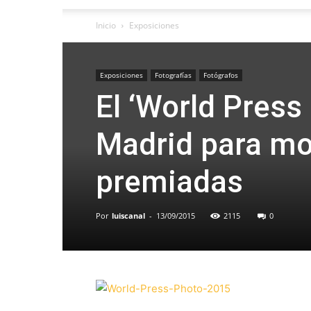
Inicio
Exposiciones
Exposiciones
Fotografías
Fotógrafos
El ‘World Press
Madrid para mo
premiadas
Por
luiscanal
-
13/09/2015
2115
0