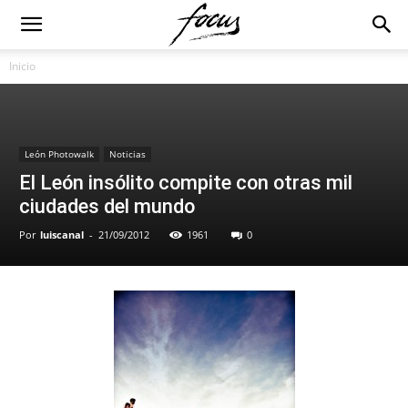
Inicio
León Photowalk
Noticias
El León insólito compite con otras mil
ciudades del mundo
Por
luiscanal
-
21/09/2012
1961
0