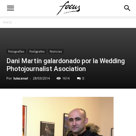
Inicio
Fotografías
Fotógrafos
Noticias
Dani Martín galardonado por la Wedding
Photojournalist Asociation
Por
luiscanal
-
28/03/2014
1614
0