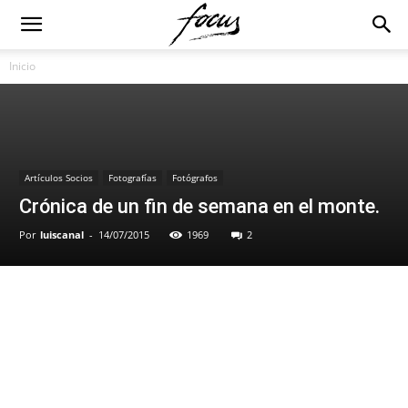
Inicio
Artículos Socios
Fotografías
Fotógrafos
Crónica de un fin de semana en el monte.
Por
luiscanal
-
14/07/2015
1969
2