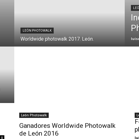
LE
In
P
LEÓN PHOTOWALK
Worldwide photowalk 2017. León.
luis
e
León Photowalk
L
F
Ganadores Worldwide Photowalk
p
de León 2016
lu
0