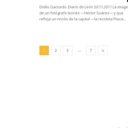
Emilio Gancedo. Diario de León 20:11.2011 La imag
de un fotógrafo leonés —Héctor Suárez— y que
refleja un rincón de la capital —la recoleta Plaza...
...
1
2
3
7