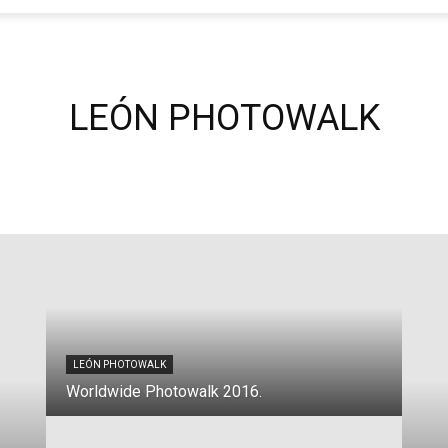
Focus
LEÓN PHOTOWALK
LEÓN PHOTOWALK
LE
2º Photowalk en León: LEON Worldwide
No 
photowalk 2012 GUZMÁN-MUSAC
S.
LEÓN PHOTOWALK
Worldwide Photowalk 2016.