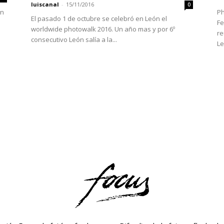
luiscanal
-
15/11/2016
0
en
Ph
El pasado 1 de octubre se celebró en León el
Fe
worldwide photowalk 2016. Un año mas y por 6º
re
consecutivo León salía a la...
Le