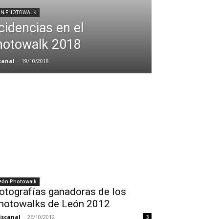
ÓN PHOTOWALK
cidencias en el
hotowalk 2018
canal
-
19/10/2018
eón Photowalk
otografías ganadoras de los
hotowalks de León 2012
iscanal
-
26/10/2012
3