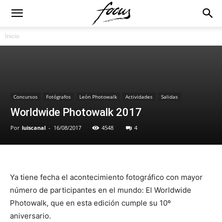
Inicio
Concursos
Fotógrafos
León Photowalk
Actividades
Salidas
Worldwide Photowalk 2017
Por
luiscanal
-
16/08/2017
4548
4
Ya tiene fecha el acontecimiento fotográfico con mayor
número de participantes en el mundo: El Worldwide
Photowalk, que en esta edición cumple su 10º
aniversario.