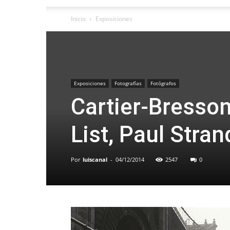
Inicio
Exposiciones
Exposiciones
Fotografías
Fotógrafos
Cartier-Bresson
List, Paul Stran
Por
luiscanal
-
04/12/2014
2547
0