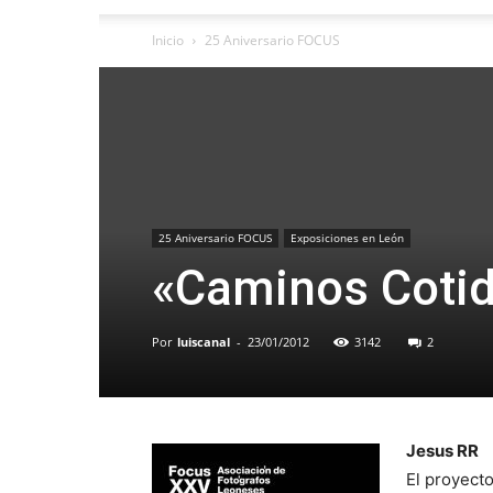
Inicio
25 Aniversario FOCUS
25 Aniversario FOCUS
Exposiciones en León
«Caminos Cotid
Por
luiscanal
-
23/01/2012
3142
2
Jesus RR
El proyect