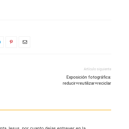
Artículo siguiente
Exposición fotográfica:
reducir+reutilizar+reciclar
nta Jesus, por cuanto dejas entrever en la