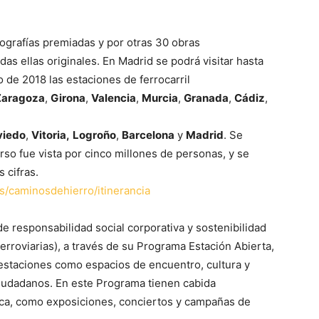
tografías premiadas y por otras 30 obras
das ellas originales. En Madrid se podrá visitar hasta
 de 2018 las estaciones de ferrocarril
Zaragoza
,
Girona
,
Valencia
,
Murcia
,
Granada
,
Cádiz
,
viedo
,
Vitoria,
Logroño
,
Barcelona
y
Madrid
. Se
rso fue vista por cinco millones de personas, y se
 cifras.
s/caminosdehierro/itinerancia
de responsabilidad social corporativa y sostenibilidad
erroviarias), a través de su Programa Estación Abierta,
 estaciones como espacios de encuentro, cultura y
 ciudadanos. En este Programa tienen cabida
blica, como exposiciones, conciertos y campañas de