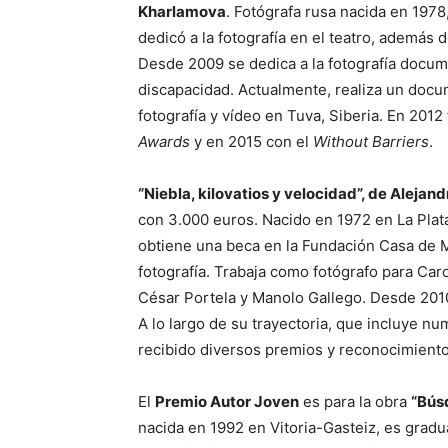
Kharlamova
. Fotógrafa rusa nacida en 1978
dedicó a la fotografía en el teatro, además
Desde 2009 se dedica a la fotografía docum
discapacidad. Actualmente, realiza un doc
fotografía y vídeo en Tuva, Siberia. En 201
Awards
y en 2015 con el
Without Barriers
.
“Niebla, kilovatios y velocidad”, de Alejan
con 3.000 euros. Nacido en 1972 en La Plat
obtiene una beca en la Fundación Casa de 
fotografía. Trabaja como fotógrafo para Caro
César Portela y Manolo Gallego. Desde 2010
A lo largo de su trayectoria, que incluye nu
recibido diversos premios y reconocimiento
El
Premio Autor Joven
es para la obra
“Bús
nacida en 1992 en Vitoria-Gasteiz, es gradu