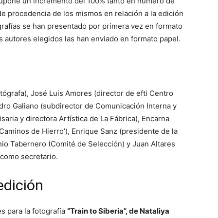
supone un incremento del 100% tanto en número de
de procedencia de los mismos en relación a la edición
ografías se han presentado por primera vez en formato
los autores elegidos las han enviado en formato papel.
tógrafa), José Luis Amores (director de efti Centro
edro Galiano (subdirector de Comunicación Interna y
saria y directora Artística de La Fábrica), Encarna
Caminos de Hierro’), Enrique Sanz (presidente de la
nio Tabernero (Comité de Selección) y Juan Altares
 como secretario.
edición
s para la fotografía
“Train to Siberia”, de Nataliya