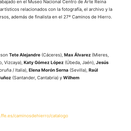
trabajado en el Museo Nacional Centro de Arte Reina
tísticos relacionados con la fotografía, el archivo y la
sos, además de finalista en el 27º Caminos de Hierro.
son
Tete Alejandre
(Cáceres),
Max Álvarez
(Mieres,
o, Vizcaya),
Katy Gómez López
(Úbeda, Jaén),
Jesús
ruña / Italia),
Elena Morón Serna
(Sevilla),
Raúl
Muñoz
(Santander, Cantabria) y
Wilhem
ffe.es/caminosdehierro/catalogo