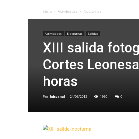
Inicio
Actividades
Nocturnas
Actividades
Nocturnas
Salidas
XIII salida foto
Cortes Leonesa
horas
Por
luiscanal
-
24/08/2013
1980
0