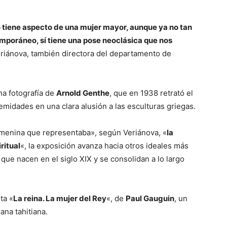
 tiene aspecto de una mujer mayor, aunque ya no tan
emporáneo, sí tiene una pose neoclásica que nos
eriánova, también directora del departamento de
na fotografía de
Arnold Genthe
, que en 1938 retrató el
midades en una clara alusión a las esculturas griegas.
emenina que representaba», según Veriánova, «
la
ritual
«, la exposición avanza hacia otros ideales más
 que nacen en el siglo XIX y se consolidan a lo largo
ta «
La reina. La mujer del Rey
«, de
Paul Gauguin
, un
ana tahitiana.