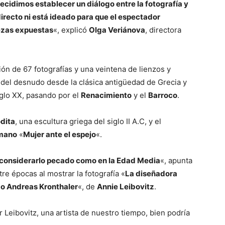
cidimos establecer un diálogo entre la fotografía y
 directo ni está ideado para que el espectador
iezas expuestas
«, explicó
Olga Veriánova
, directora
ión de 67 fotografías y una veintena de lienzos y
ia del desnudo desde la clásica antigüedad de Grecia y
iglo XX, pasando por el
Renacimiento
y el
Barroco
.
dita
, una escultura griega del siglo II A.C, y el
omano
«
Mujer ante el espejo
«.
n considerarlo pecado como en la Edad Media
«, apunta
tre épocas al mostrar la fotografía «
La diseñadora
o Andreas Kronthaler
«, de
Annie Leibovitz
.
r Leibovitz, una artista de nuestro tiempo, bien podría