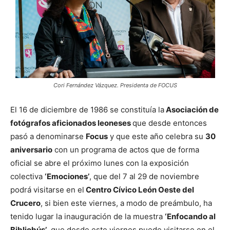
Cori Fernández Vázquez. Presidenta de FOCUS
El 16 de diciembre de 1986 se constituía la
Asociación de
fotógrafos aficionados leoneses
que desde entonces
pasó a denominarse
Focus
y que este año celebra su
30
aniversario
con un programa de actos que de forma
oficial se abre el próximo lunes con la exposición
colectiva
‘Emociones’
, que del 7 al 29 de noviembre
podrá visitarse en el
Centro Cívico León Oeste del
Crucero
, si bien este viernes, a modo de preámbulo, ha
tenido lugar la inauguración de la muestra
‘Enfocando al
Bibliobús’
, que desde este viernes puede visitarse en el