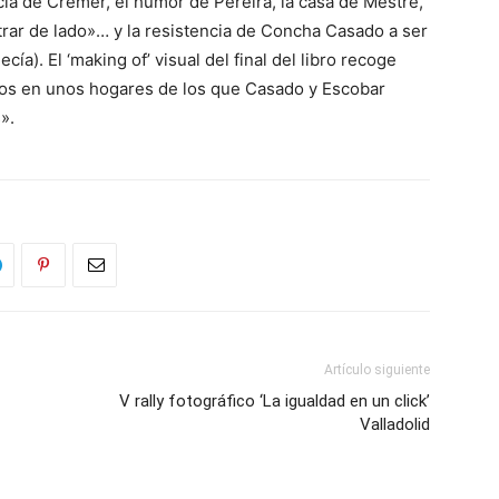
cia de Crémer, el humor de Pereira, la casa de Mestre,
trar de lado»… y la resistencia de Concha Casado a ser
ía). El ‘making of’ visual del final del libro recoge
os en unos hogares de los que Casado y Escobar
».
Artículo siguiente
V rally fotográfico ‘La igualdad en un click’
Valladolid