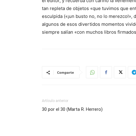
el editor, y recuerda con cariño la vehemen
tan repleta de objetos «que tuvimos que en
esculpida («¡un busto no, no lo merezco!», dec
algunos de esos divertidos momentos vivid
siempre salían «con muchos libros firmados
Comparte
Artículo anterior
30 por el 30 (Marta R. Herrero)