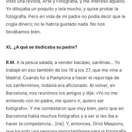
visto una revista, Arte y Fotografía, y me interesó aquello.
Yo dibujaba un poquito y leía mucho, y quise probar la
fotografía. Pero en vida de mi padre no podía decir que le
cogía dinero; no le habría gustado nada. No nos
llevábamos bien.
XL. ¿A qué se dedicaba su padre?
R.M.
A la pesca salada; a vender bacalao, sardinas… Yo
trabajé en eso también de los 16 a los 27, que me vine a
Madrid. Cuando fui a Pamplona a hacer el reportaje de
los sanfermines, todavía era aficionado. Al volver, en
Barcelona, nos reunimos los amigos y dije: «Yo no me
entiendo con mi padre, me quiero ir, quiero ser
fotógrafo». Y me contestaron que muy bien, pero que en
Barcelona había muchos fotógrafos y a ver si les iba a
hacer la competencia… [ríe]. Y, entonces, Oriol Maspons,
que ha sido una persona importantísima para la fotografía