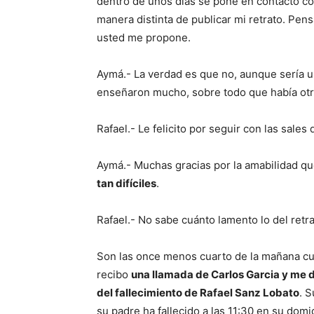
dentro de unos días se pone en contacto con
manera distinta de publicar mi retrato. Pen
usted me propone.
Aymá.- La verdad es que no, aunque sería u
enseñaron mucho, sobre todo que había otra
Rafael.- Le felicito por seguir con las sales 
Aymá.- Muchas gracias por la amabilidad qu
tan difíciles
.
Rafael.- No sabe cuánto lamento lo del retr
Son las once menos cuarto de la mañana cua
recibo
una llamada de Carlos Garcia y me di
del fallecimiento de Rafael Sanz Lobato
. S
su padre ha fallecido a las 11:30 en su dom