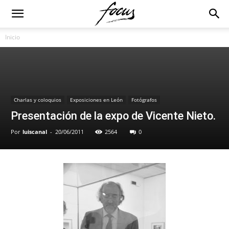
Inicio
Charlas y coloquios
Exposiciones en León
Fotógrafos
Presentación de la expo de Vicente Nieto.
Por
luiscanal
-
20/06/2011
2564
0