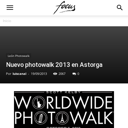
Inicio
León Photowalk
Nuevo photowalk 2013 en Astorga
Por
luiscanal
-
19/09/2013
2067
0