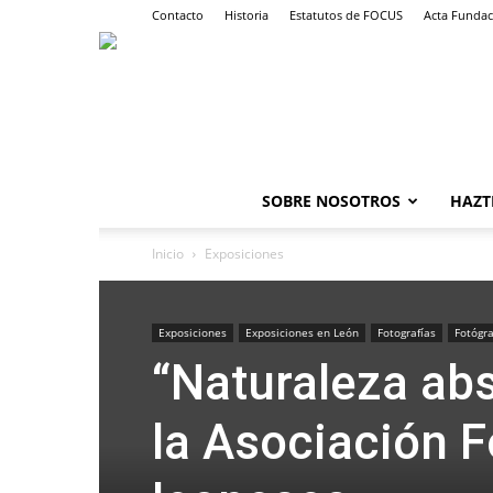
Contacto
Historia
Estatutos de FOCUS
Acta Fundac
SOBRE NOSOTROS
HAZT
Inicio
Exposiciones
Exposiciones
Exposiciones en León
Fotografías
Fotógra
“Naturaleza abs
la Asociación F