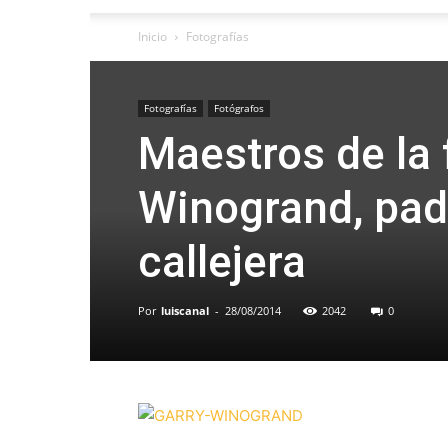
Inicio
Fotografías
Fotografías
Fotógrafos
Maestros de la 
Winogrand, padr
callejera
Por
luiscanal
-
28/08/2014
2042
0