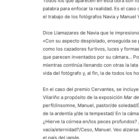
Todos los que aparecen en esta obra son fo
palabra para enfocar la realidad. Es el cas
el trabajo de los fotógrafos Navia y Manuel 
Dice Llamazares de Navia que le impresiona 
«Con su aspecto despistado, enseguida se p
como los cazadores furtivos, luces y formas
que parecen inventados por su cámara… Por 
mientras continúa llenando con otras la lata
vida del fotógrafo y, al fin, la de todos los 
En el caso del premio Cervantes, se incluye
Vilariño a propósito de la exposición
Mar de
perfil/insomne, Manuel, pastor/de soledad/D
de la ardentía y/de la tempestad/ En la cáma
¿Hierve la córnea en/los peces profundos? ¿
vacía/eternidad?/Ceso, Manuel. Veo alzarse
el país del jamás.