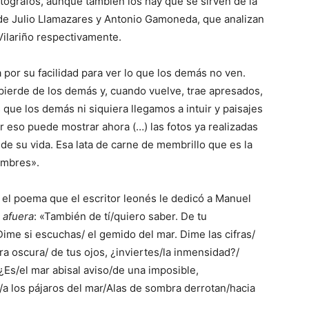
tógrafos, aunque también los hay que se sirven de la
o de Julio Llamazares y Antonio Gamoneda, que analizan
Vilariño respectivamente.
por su facilidad para ver lo que los demás no ven.
ierde de los demás y, cuando vuelve, trae apresados,
 que los demás ni siquiera llegamos a intuir y paisajes
eso puede mostrar ahora (…) las fotos ya realizadas
 de su vida. Esa lata de carne de membrillo que es la
hombres».
 el poema que el escritor leonés le dedicó a Manuel
 afuera
: «También de tí/quiero saber. De tu
ime si escuchas/ el gemido del mar. Dime las cifras/
ra oscura/ de tus ojos, ¿inviertes/la inmensidad?/
Es/el mar abisal aviso/de una imposible,
/a los pájaros del mar/Alas de sombra derrotan/hacia