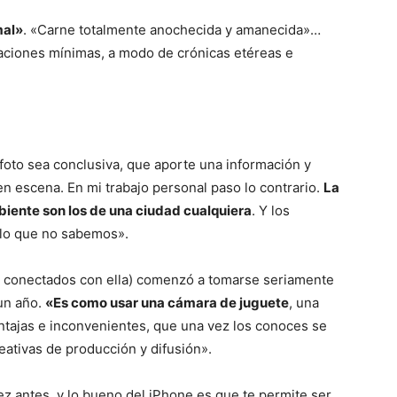
mal»
. «Carne totalmente anochecida y amanecida»…
ciones mínimas, a modo de crónicas etéreas e
 foto sea conclusiva, que aporte una información y
en escena. En mi trabajo personal paso lo contrario.
La
biente son los de una ciudad cualquiera
. Y los
 lo que no sabemos».
os conectados con ella) comenzó a tomarse seriamente
 un año.
«Es como usar una cámara de juguete
, una
entajas e inconvenientes, que una vez los conoces se
eativas de producción y difusión».
ez antes, y lo bueno del iPhone es que te permite ser